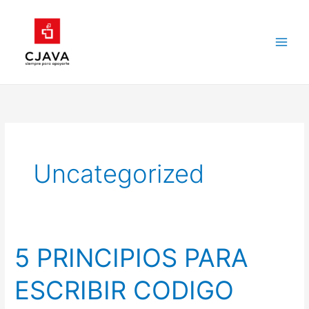
Ir
al
contenido
Uncategorized
5 PRINCIPIOS PARA
5
PRINCIPIOS
ESCRIBIR CODIGO
PARA
ESCRIBIR