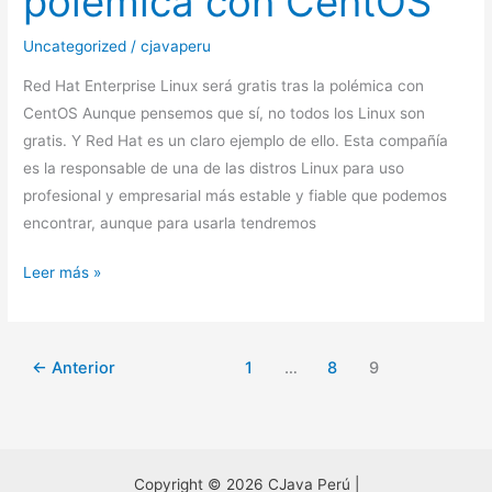
polémica con CentOS
gratis
Uncategorized
/
cjavaperu
tras
la
Red Hat Enterprise Linux será gratis tras la polémica con
polémica
CentOS Aunque pensemos que sí, no todos los Linux son
con
gratis. Y Red Hat es un claro ejemplo de ello. Esta compañía
CentOS
es la responsable de una de las distros Linux para uso
profesional y empresarial más estable y fiable que podemos
encontrar, aunque para usarla tendremos
Leer más »
←
Anterior
1
…
8
9
Copyright © 2026 CJava Perú |